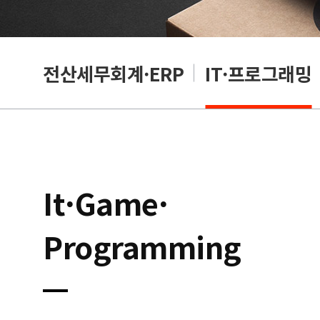
편집
전산세무회계·ERP
IT·프로그래밍
It·Game·
Programming