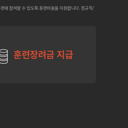
련에 참여할 수 있도록 훈련비용을 지원합니다. 정규직/
안ㅇㅇ
★★★★★
우선 저희 팀을 위해 애써주신 서일근 멘토님
께 진심으로 감사드립니다. 항상 본인 일처럼
성심껏 신경 써주시고, 더 나은 방향과 방법을
제시해 주셔서 많은 것을 배울 수 있었습니
다....
훈련장려금 지급
유ㅇㅇ
★★★★★
선생님께서 업무와 관련된 실무 지식도 풍부
하게 알려주셔서 실제 현장에서 바로 활용할
수 있도록 많은 연습과 학습을 지도해 주셨습
니다. 기초 부분도 꼼꼼하게 가르쳐 주시고,
실무에서...