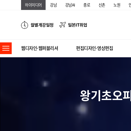
하이미디어
강남
강남AI
종로
신촌
노원
웹디자인·웹퍼블리셔
편집디자인·영상편집
왕기초오피