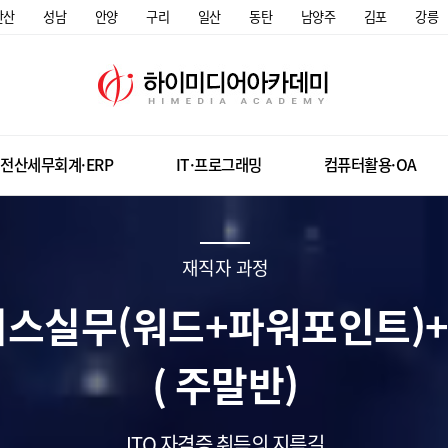
안산
성남
안양
구리
일산
동탄
남양주
김포
강릉
전산세무회계·ERP
IT·프로그래밍
컴퓨터활용·OA
재직자 과정
스실무(워드+파워포인트)+
( 주말반)
ITQ 자격증 취득의 지름길