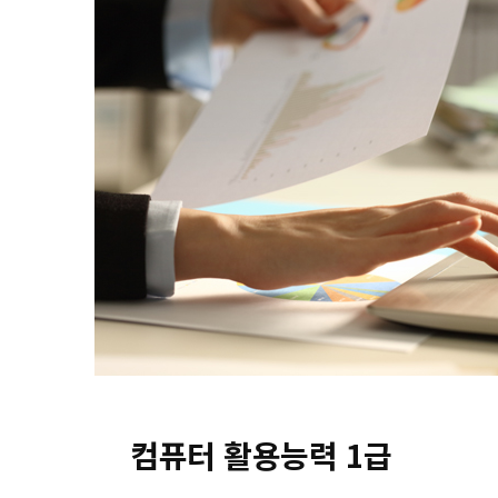
컴퓨터 활용능력 1급