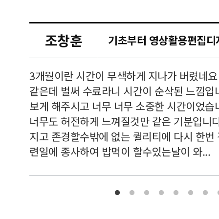
조창훈
캠퍼스
르쳐주셔
3개월이란 시간이 무색하게 지나가 버렸네요
여기 와
같은데 벌써 수료라니 시간이 순삭된 느낌입
보게 해주시고 너무 너무 소중한 시간이었습니
너무도 허전하게 느껴질것만 같은 기분입니다
지고 존경할수밖에 없는 퀼리티에 다시 한번
련일에 종사하여 밥먹이 할수있는날이 와...