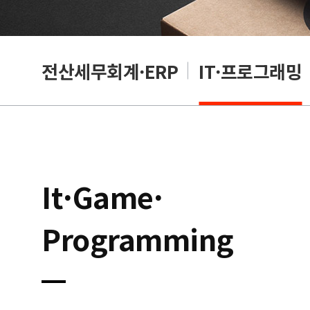
편집
전산세무회계·ERP
IT·프로그래밍
It·Game·
Programming